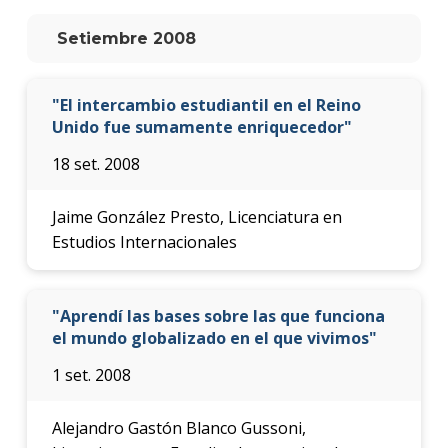
anter
Setiembre 2008
Testi
La
"El intercambio estudiantil en el Reino
facul
Unido fue sumamente enriquecedor"
en
los
18 set. 2008
medio
Blog
Jaime González Presto, Licenciatura en
de la
Estudios Internacionales
facul
"Aprendí las bases sobre las que funciona
el mundo globalizado en el que vivimos"
1 set. 2008
Alejandro Gastón Blanco Gussoni,