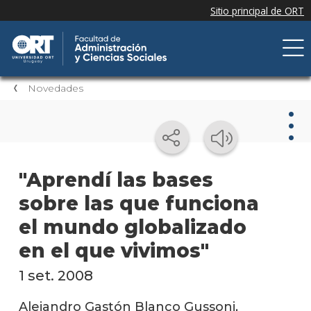
Novedades
Nov
"Aprendí las bases
sobre las que funciona
Nove
de la
el mundo globalizado
facul
en el que vivimos"
Próxi
event
1 set. 2008
Event
Alejandro Gastón Blanco Gussoni,