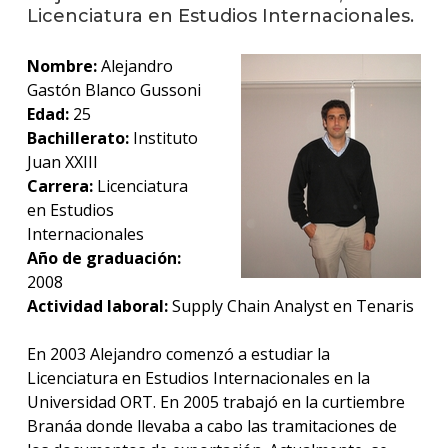
anter
Licenciatura en Estudios Internacionales.
Testi
Nombre:
Alejandro
Gastón Blanco Gussoni
La
Edad:
25
facul
en
Bachillerato:
Instituto
los
Juan XXIII
medio
Carrera:
Licenciatura
en Estudios
Blog
Internacionales
de la
facul
Año de graduación:
2008
Actividad laboral:
Supply Chain Analyst en Tenaris
En 2003 Alejandro comenzó a estudiar la
Licenciatura en Estudios Internacionales en la
Universidad ORT. En 2005 trabajó en la curtiembre
Branáa donde llevaba a cabo las tramitaciones de