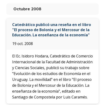
anter
Octubre 2008
Testi
La
Catedrático publicó una reseña en el libro
facul
"El proceso de Bolonia y el Mercosur de la
en
Educación. La enseñanza de la economía"
los
medio
19 oct. 2008
Blog
de la
El Ec. Isidoro Hodara, Catedrático de Comercio
facul
Internacional de la Facultad de Administración
y Ciencias Sociales, publicó su trabajo sobre
"Evolución de los estudios de Economía en el
Uruguay. La movilidad" en el libro "El proceso
de Bolonia y el Mercosur de la Educación. La
enseñanza de la economía", editado en
Santiago de Compostela por Luis Caramés.