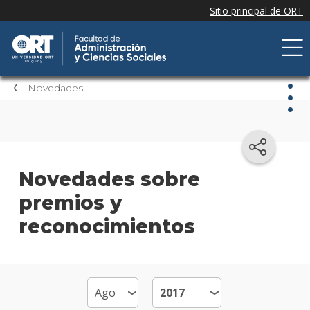
Novedades
Nov
Nove
Novedades sobre
de la
premios y
facul
reconocimientos
Próxi
event
Event
anter