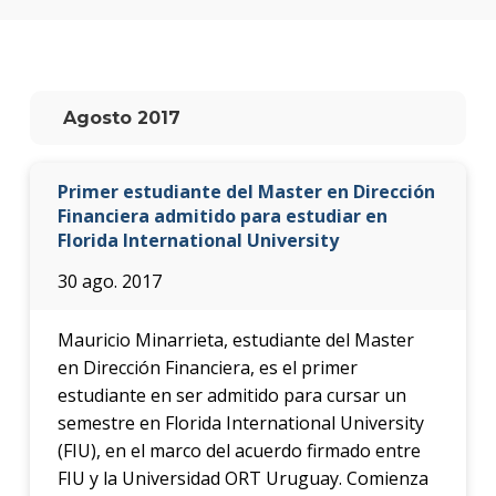
Testi
La
facul
en
Agosto 2017
los
medio
Primer estudiante del Master en Dirección
Blog
de la
Financiera admitido para estudiar en
facul
Florida International University
30 ago. 2017
Mauricio Minarrieta, estudiante del Master
en Dirección Financiera, es el primer
estudiante en ser admitido para cursar un
semestre en Florida International University
(FIU), en el marco del acuerdo firmado entre
FIU y la Universidad ORT Uruguay. Comienza