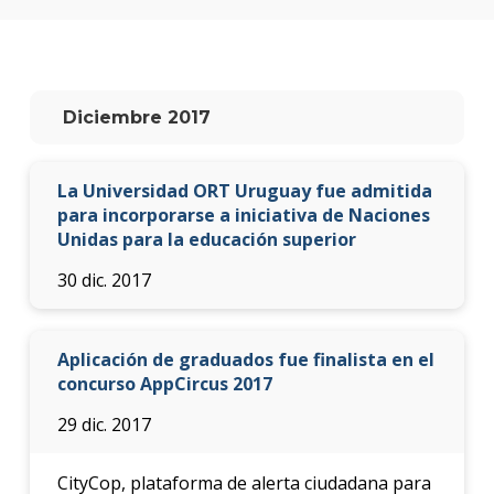
Testi
La
facul
en
Diciembre 2017
los
medio
La Universidad ORT Uruguay fue admitida
Blog
de la
para incorporarse a iniciativa de Naciones
facul
Unidas para la educación superior
30 dic. 2017
Aplicación de graduados fue finalista en el
concurso AppCircus 2017
29 dic. 2017
CityCop, plataforma de alerta ciudadana para