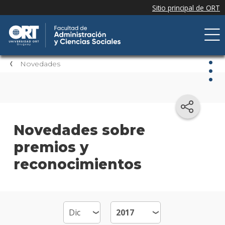
Novedades
Nov
Nove
Novedades sobre
de la
premios y
facul
reconocimientos
Próxi
event
Event
anter