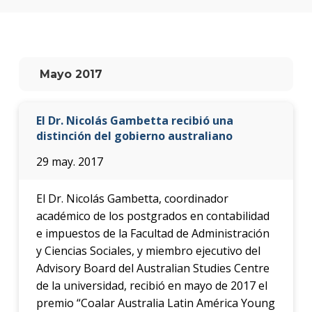
Testi
La
facul
en
Mayo 2017
los
medio
El Dr. Nicolás Gambetta recibió una
Blog
de la
distinción del gobierno australiano
facul
29 may. 2017
El Dr. Nicolás Gambetta, coordinador
académico de los postgrados en contabilidad
e impuestos de la Facultad de Administración
y Ciencias Sociales, y miembro ejecutivo del
Advisory Board del Australian Studies Centre
de la universidad, recibió en mayo de 2017 el
premio “Coalar Australia Latin América Young