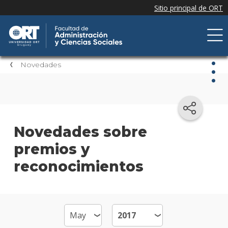
Novedades
Nov
Nove
Novedades sobre
de la
premios y
facul
reconocimientos
Próxi
event
Event
anter