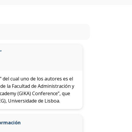
facultad
Próximos
eventos
Eventos
”
anteriores
Testimonios
" del cual uno de los autores es el
La
e la Facultad de Administración y
facultad
Academy (GIKA) Conference”, que
en
G), Universidade de Lisboa.
los
medios
formación
Blog