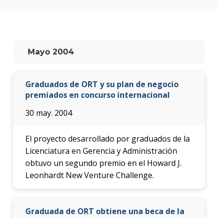
Testi
La
facul
en
Mayo 2004
los
medio
Graduados de ORT y su plan de negocio
Blog
de la
premiados en concurso internacional
facul
30 may. 2004
El proyecto desarrollado por graduados de la
Licenciatura en Gerencia y Administración
obtuvo un segundo premio en el Howard J.
Leonhardt New Venture Challenge.
Graduada de ORT obtiene una beca de la