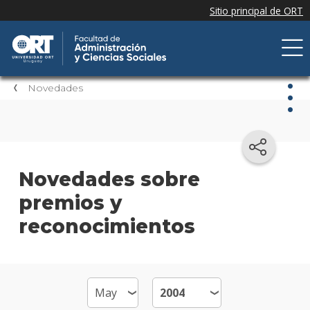
Novedades
Nov
Nove
Novedades sobre
de la
premios y
facul
reconocimientos
Próxi
event
Event
anter