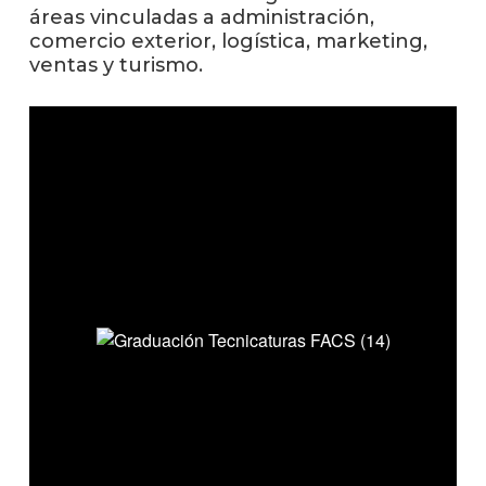
anter
áreas vinculadas a administración,
comercio exterior, logística, marketing,
Testi
ventas y turismo.
La
facul
en
los
medio
Blog
de la
facul