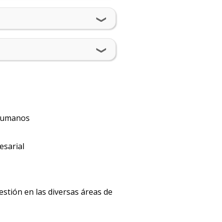
Becas
disponibles
Iniciá
tu
inscripción
Solicitá
más
 humanos
información
esarial
estión en las diversas áreas de