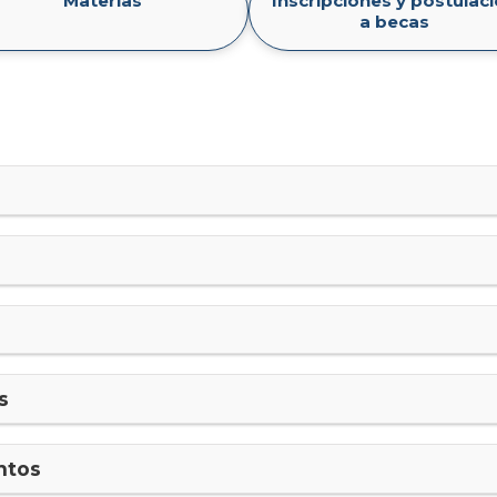
Materias
Inscripciones y postulac
a becas
s
ntos