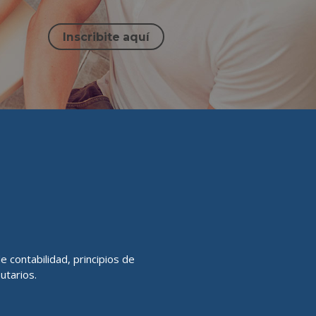
Inscribite aquí
 contabilidad, principios de
butarios.