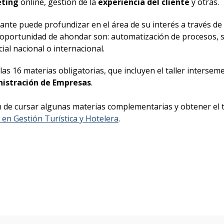
ting
online, gestión de la
experiencia del cliente
y otras.
iante puede profundizar en el área de su interés a través de
la oportunidad de ahondar son: automatización de procesos, 
al nacional o internacional.
s 16 materias obligatorias, que incluyen el taller intersemes
nistración de Empresas
.
 de cursar algunas materias complementarias y obtener el t
 en Gestión Turística y Hotelera
.
Descargá el folleto