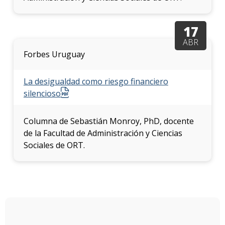
Doce
Iniciá
17
tu
ABR
inscri
Forbes Uruguay
Solici
más
La desigualdad como riesgo financiero
infor
silencioso
Columna de Sebastián Monroy, PhD, docente
de la Facultad de Administración y Ciencias
Sociales de ORT.