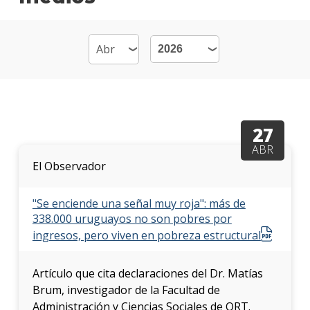
Mater
Becas
dispo
Por
qué
estud
27
Econ
ABR
El Observador
Qué
hace
los
"Se enciende una señal muy roja": más de
gradu
338.000 uruguayos no son pobres por
ingresos, pero viven en pobreza estructural
Traba
finale
de
Artículo que cita declaraciones del Dr. Matías
carre
Brum, investigador de la Facultad de
Administración y Ciencias Sociales de ORT.