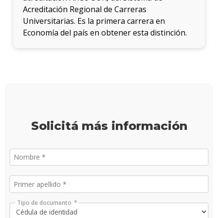
Doce
Acreditación Regional de Carreras
Universitarias. Es la primera carrera en
Iniciá
Economía del país en obtener esta distinción.
tu
inscri
Solici
más
infor
Solicitá más información
Tipo de documento