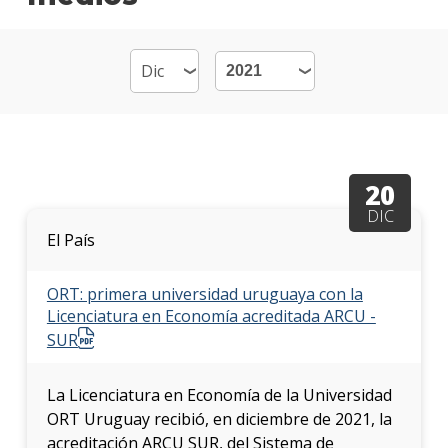
Mater
Becas
dispo
Por
qué
estud
20
Econ
DIC
El País
Qué
hace
los
ORT: primera universidad uruguaya con la
gradu
Licenciatura en Economía acreditada ARCU -
SUR
Traba
finale
de
La Licenciatura en Economía de la Universidad
carre
ORT Uruguay recibió, en diciembre de 2021, la
acreditación ARCU SUR, del Sistema de