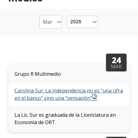
Mater
Becas
dispo
Por
qué
estud
24
Econ
MAR
Grupo R Multimedio
Qué
hace
los
Carolina Sur: La independencia no es “una cifra
gradu
en el banco” sino una “sensación”
Traba
finale
La Lic. Sur es graduada de la Licenciatura en
de
Economía de ORT.
carre