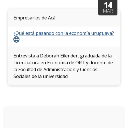
Doce
14
MAR
Iniciá
Empresarios de Acá
tu
inscri
¿Qué está pasando con la economía uruguaya?
Solici
más
infor
Entrevista a Deborah Eilender, graduada de la
Licenciatura en Economía de ORT y docente de
la Facultad de Administración y Ciencias
Sociales de la universidad.