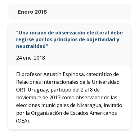
anter
Enero 2018
Testi
La
"Una misión de observación electoral debe
facul
regirse por los principios de objetividad y
en
neutralidad"
los
medio
24 ene. 2018
Blog
de la
El profesor Agustín Espinosa, catedrático de
facul
Relaciones Internacionales de la Universidad
ORT Uruguay, participó del 2 al 8 de
noviembre de 2017 como observador de las
elecciones municipales de Nicaragua, invitado
por la Organización de Estados Americanos
(OEA).