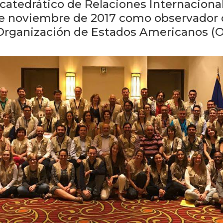
 catedrático de Relaciones Internaciona
 de noviembre de 2017 como observador 
a Organización de Estados Americanos (O