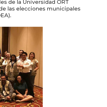
Próximos
les de la Universidad ORT
eventos
de las elecciones municipales
EA).
Eventos
anteriores
Testimonios
La
facultad
en
los
medios
Blog
de la
facultad