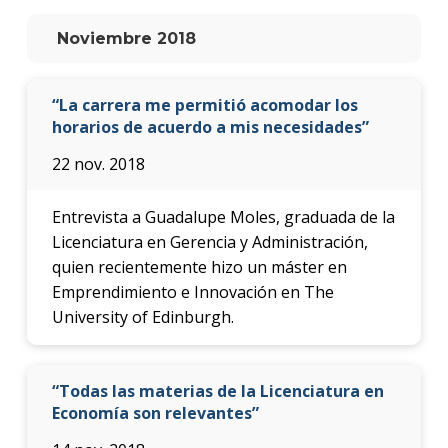
anter
Noviembre 2018
Testi
La
“La carrera me permitió acomodar los
facul
horarios de acuerdo a mis necesidades”
en
los
22 nov. 2018
medio
Blog
Entrevista a Guadalupe Moles, graduada de la
de la
Licenciatura en Gerencia y Administración,
facul
quien recientemente hizo un máster en
Emprendimiento e Innovación en The
University of Edinburgh.
“Todas las materias de la Licenciatura en
Economía son relevantes”