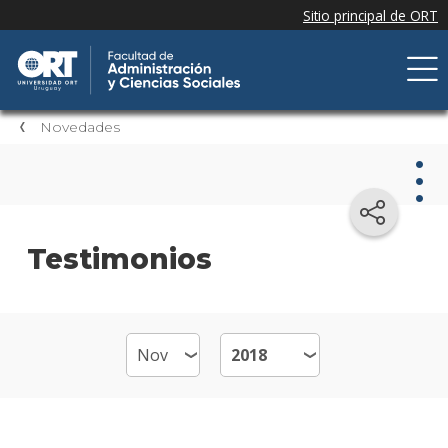
Novedades
Nov
Testimonios
Nove
de la
facul
Próxi
event
Event