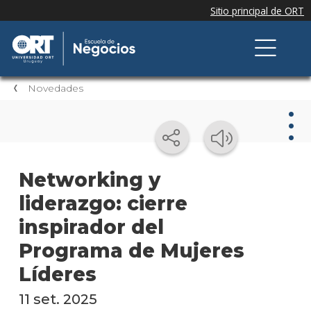
Novedades
Nov
Networking y
liderazgo: cierre
Nove
de la
inspirador del
escue
Programa de Mujeres
Testi
Líderes
Próxi
11 set. 2025
event