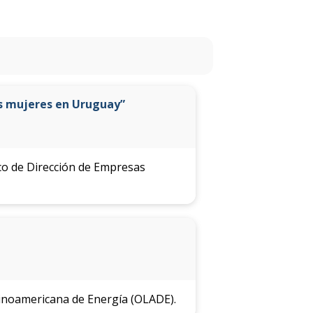
Plan
de
estudios
Qué
as mujeres en Uruguay”
cargos
ocupan
los
graduados
ico de Dirección de Empresas
Docentes
Novedades
Becas
disponibles
atinoamericana de Energía (OLADE).