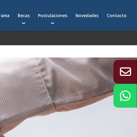
grama
Becas
Postulaciones
Novedades
Contacto
Becas para postgrados
Cómo postularte a un postgrado
Descuentos
Cómo inscribirte a un programa ejecutivo
Solicitá más información
émica