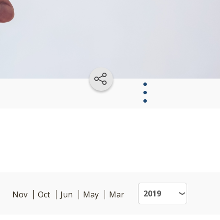
Master
en
Administració
de
Empresas
Nov
Oct
Jun
May
Mar
-
MBA