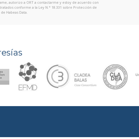
 Llame, autorizo a ORT a contactarme y estoy de acuerdo con
 tratados conforme a la Ley N.° 18.331 sobre Protección de
 de Habeas Data.
esías