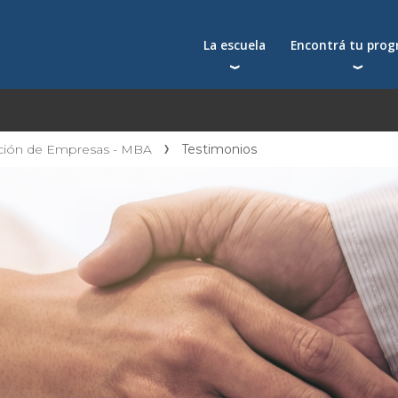
La escuela
Encontrá tu pro
Qué nos distingue
Postgrados
Reconocimientos
Programas
Autoridades
Seminarios
ación de Empresas - MBA
Testimonios
Docentes
Toda la oferta acad
Docentes visitantes
Investigación
Alumni
Centros y cátedras
Conferencias en YouTube
La facultad