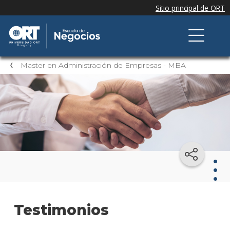
Master en Administración de Empresas - MBA
Mast
Testimonios
en
Admi