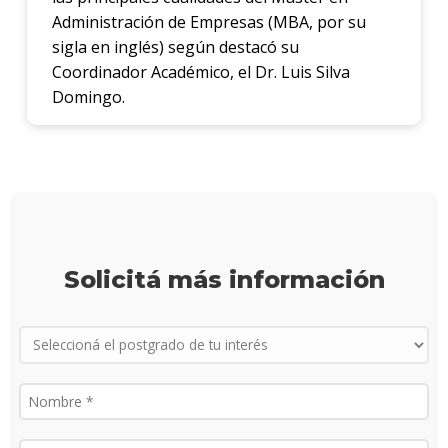
Administración de Empresas (MBA, por su
Proce
sigla en inglés) según destacó su
de
Coordinador Académico, el Dr. Luis Silva
postu
Domingo.
Solici
más
infor
Solicitá más información