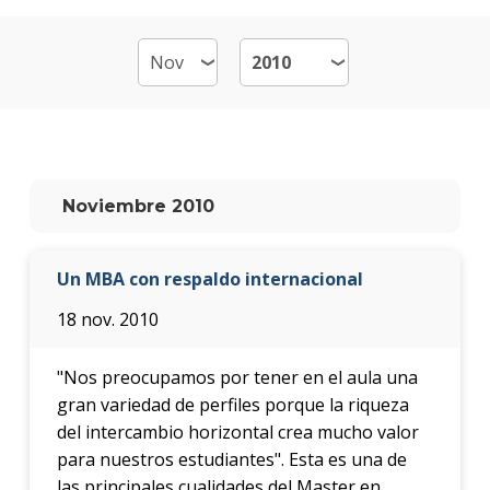
de
Emp
-
MB
Plan
de
estud
Noviembre 2010
Qué
cargo
Un MBA con respaldo internacional
ocup
los
18 nov. 2010
gradu
Doce
"Nos preocupamos por tener en el aula una
gran variedad de perfiles porque la riqueza
Nove
del intercambio horizontal crea mucho valor
para nuestros estudiantes". Esta es una de
Becas
las principales cualidades del Master en
dispo