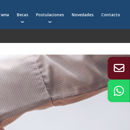
grama
Becas
Postulaciones
Novedades
Contacto
Becas para postgrados
Cómo postularte a un postgrado
Descuentos
Cómo inscribirte a un programa ejecutivo
Solicitá más información
émica