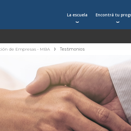
La escuela
Encontrá tu pro
Qué nos distingue
Postgrados
Reconocimientos
Programas
Autoridades
Seminarios
ación de Empresas - MBA
Testimonios
Docentes
Toda la oferta acad
Docentes visitantes
Investigación
Alumni
Centros y cátedras
Conferencias en YouTube
La facultad