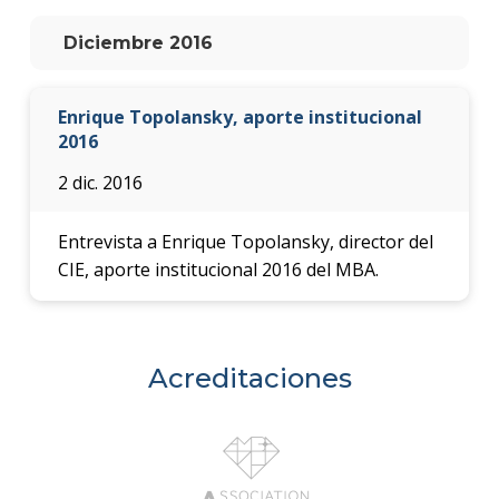
anter
Diciembre 2016
Testi
La
Enrique Topolansky, aporte institucional
facul
2016
en
los
2 dic. 2016
medio
Blog
Entrevista a Enrique Topolansky, director del
de la
CIE, aporte institucional 2016 del MBA.
facul
Acreditaciones