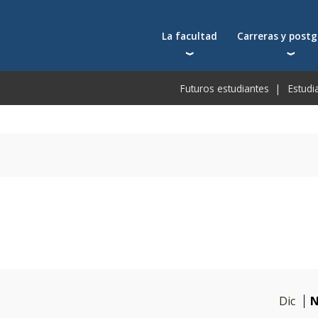
La facultad
Carreras y post
Autoridades
Carreras universit
Bec
Futuros estudiantes
Estudi
Docentes
Postgrados
Bec
Docentes visitantes
Tecnicaturas
Bec
Qué nos distingue
Programas ejecuti
De
Acuerdos y reconocimientos
Toda la oferta ac
Pre
Investigación
Centros y cátedras
Conferencias en YouTube
Escuela de Negocios
Dic
N