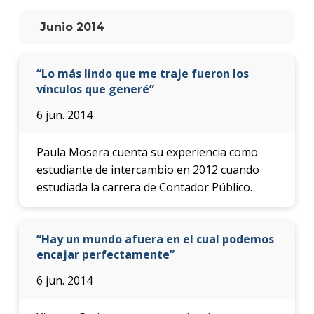
anter
Junio 2014
Testi
La
“Lo más lindo que me traje fueron los
facul
vínculos que generé”
en
los
6 jun. 2014
medio
Blog
Paula Mosera cuenta su experiencia como
de la
estudiante de intercambio en 2012 cuando
facul
estudiada la carrera de Contador Público.
“Hay un mundo afuera en el cual podemos
encajar perfectamente”
6 jun. 2014