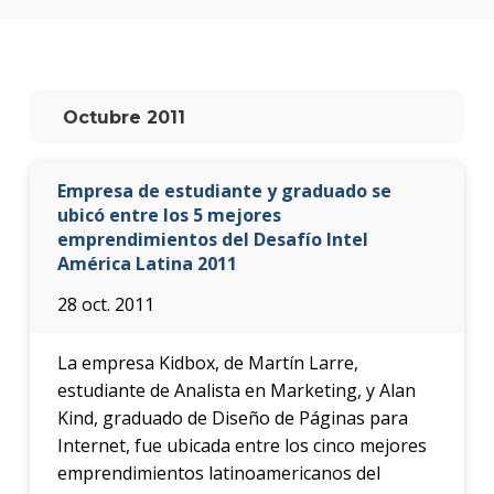
Testi
La
facul
en
Octubre 2011
los
medio
Empresa de estudiante y graduado se
Blog
de la
ubicó entre los 5 mejores
facul
emprendimientos del Desafío Intel
América Latina 2011
28 oct. 2011
La empresa Kidbox, de Martín Larre,
estudiante de Analista en Marketing, y Alan
Kind, graduado de Diseño de Páginas para
Internet, fue ubicada entre los cinco mejores
emprendimientos latinoamericanos del