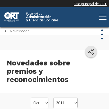
Novedades
Nov
Nove
Novedades sobre
de la
premios y
facul
reconocimientos
Próxi
event
Event
anter