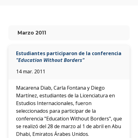
Testi
La
facul
en
Marzo 2011
los
medio
Estudiantes participaron de la conferencia
Blog
de la
"Education Without Borders"
facul
14 mar. 2011
Macarena Diab, Carla Fontana y Diego
Martínez, estudiantes de la Licenciatura en
Estudios Internacionales, fueron
seleccionados para participar de la
conferencia "Education Without Borders", que
se realizó del 28 de marzo al 1 de abril en Abu
Dhabi, Emiratos Árabes Unidos.