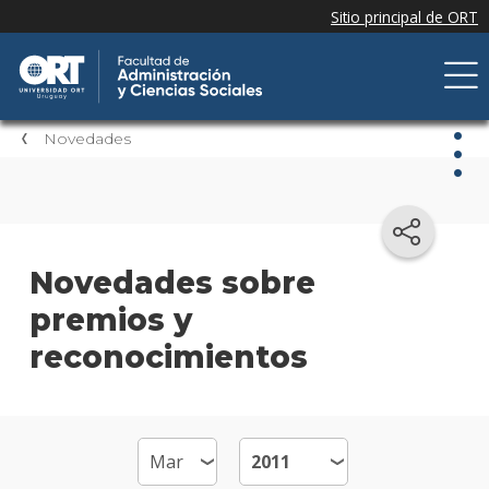
Novedades
Nov
Nove
Novedades sobre
de la
premios y
facul
reconocimientos
Próxi
event
Event
anter