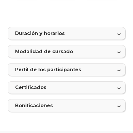
Ava
en
Mét
Cuan
Duración y horarios
Doce
Modalidad de cursado
Objet
del
Prog
Perfil de los participantes
de
Forma
Avan
Certificados
en
Méto
Cuant
Bonificaciones
Inscri
Solici