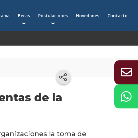
grama
Becas
Postulaciones
Novedades
Contacto
Becas para postgrados
Cómo postularte a un postgrado
Descuentos
Cómo inscribirte a un programa ejecutivo
Solicitá más información
émica
entas de la
organizaciones la toma de