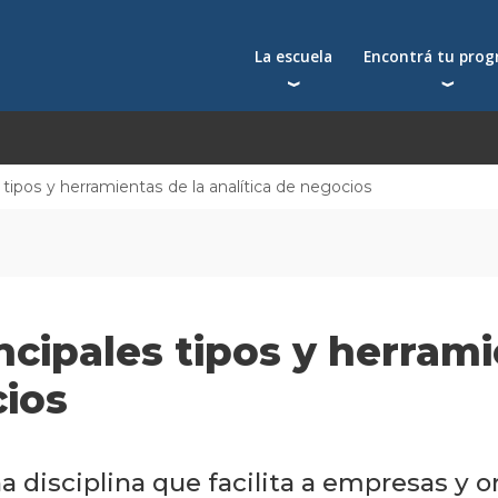
La escuela
Encontrá tu pro
Qué nos distingue
Postgrados
Reconocimientos
Programas
Autoridades
Seminarios
 tipos y herramientas de la analítica de negocios
Docentes
Toda la oferta acad
Docentes visitantes
Investigación
Alumni
ncipales tipos y herrami
Centros y cátedras
Conferencias en YouTube
cios
La facultad
na disciplina que facilita a empresas y 