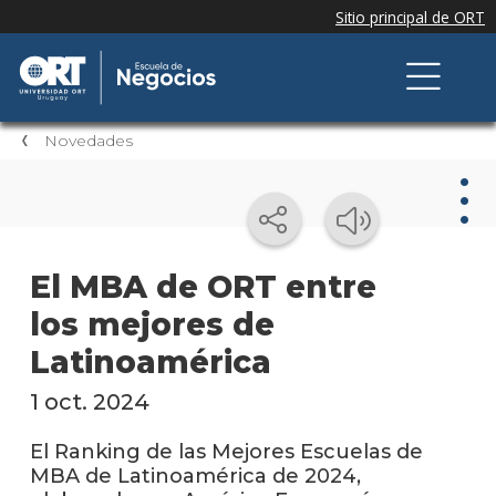
Novedades
Nov
El MBA de ORT entre
los mejores de
Nove
de la
Latinoamérica
escue
1 oct. 2024
Testi
El Ranking de las Mejores Escuelas de
Próxi
MBA de Latinoamérica de 2024,
event