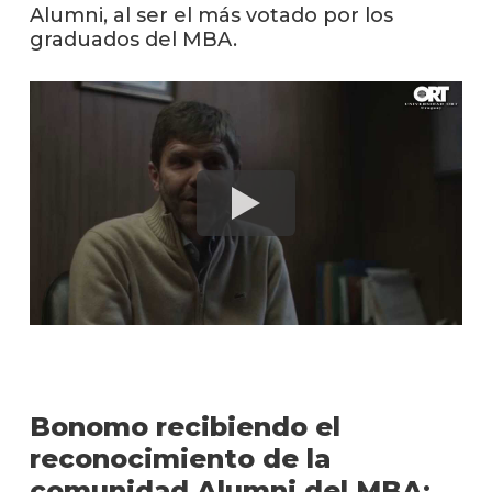
Alumni, al ser el más votado por los
Blog
graduados del MBA.
de
negoc
Bonomo recibiendo el
reconocimiento de la
comunidad Alumni del MBA: