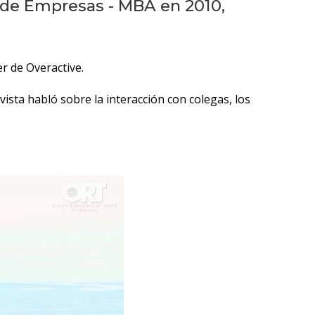
Testimonios
 de Empresas - MBA en 2010,
Próximos
eventos
er de Overactive.
Blog
sta habló sobre la interacción con colegas, los
de
negocios