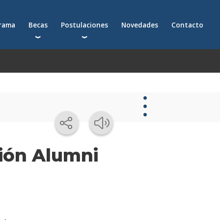
grama
Becas
Postulaciones
Novedades
Contacto
Becas para postgrados
Cómo postularte a un postgrado
Descuentos
Cómo inscribirte a un programa ejecutivo
Solicitá más información
émica
Novedades
ción Alumni
Novedades
de la
escuela