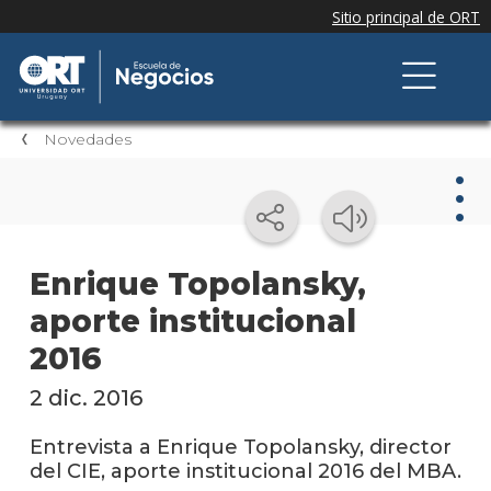
Novedades
Nov
Enrique Topolansky,
aporte institucional
Nove
de la
2016
escue
2 dic. 2016
Testi
Entrevista a Enrique Topolansky, director
Próxi
del CIE, aporte institucional 2016 del MBA.
event