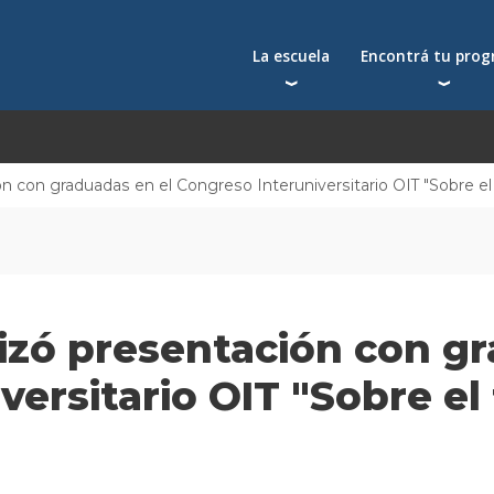
La escuela
Encontrá tu pro
Qué nos distingue
Postgrados
Reconocimientos
Programas
Autoridades
Seminarios
n con graduadas en el Congreso Interuniversitario OIT "Sobre el 
Docentes
Toda la oferta acad
Docentes visitantes
Investigación
Alumni
izó presentación con gr
Centros y cátedras
Conferencias en YouTube
ersitario OIT "Sobre el 
La facultad