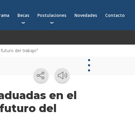
grama
Becas
Postulaciones
Novedades
Contacto
Becas para postgrados
Cómo postularte a un postgrado
Descuentos
Cómo inscribirte a un programa ejecutivo
Solicitá más información
futuro del trabajo"
émica
Novedades
aduadas en el
Novedades
futuro del
de la
escuela