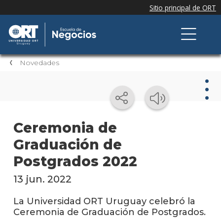
Novedades
Nov
Ceremonia de
Graduación de
Nove
de la
Postgrados 2022
escue
13 jun. 2022
Testi
La Universidad ORT Uruguay celebró la
Próxi
Ceremonia de Graduación de Postgrados.
event