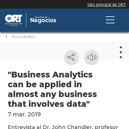
Novedades
Nov
"Business Analytics
can be applied in
Nove
de la
almost any business
escue
that involves data"
Testi
7 mar. 2019
Próxi
event
Entrevista al Dr. John Chandler, profesor