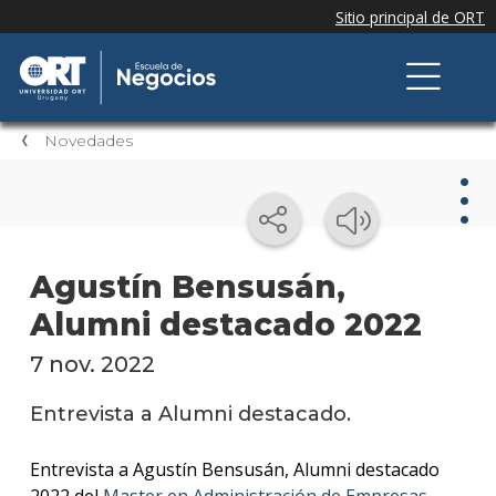
Novedades
Nov
Agustín Bensusán,
Alumni destacado 2022
Nove
de la
escue
7 nov. 2022
Testi
Entrevista a Alumni destacado.
Próxi
Entrevista a Agustín Bensusán, Alumni destacado
event