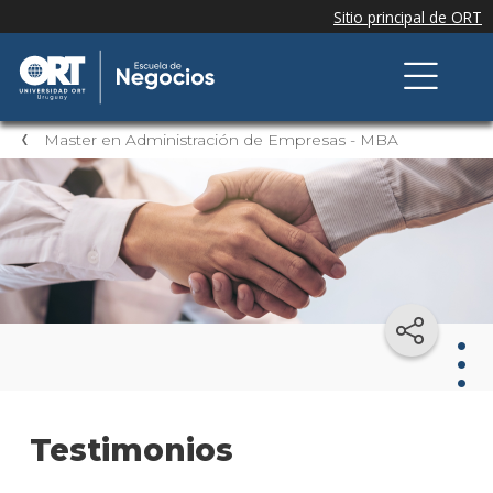
Master en Administración de Empresas - MBA
Mast
Testimonios
en
Admi