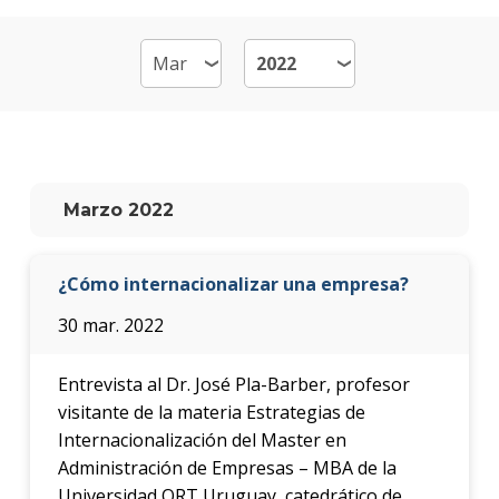
de
Emp
-
MB
Plan
de
estud
Marzo 2022
Qué
cargo
¿Cómo internacionalizar una empresa?
ocup
los
30 mar. 2022
gradu
Doce
Entrevista al Dr. José Pla-Barber, profesor
visitante de la materia Estrategias de
Nove
Internacionalización del Master en
Administración de Empresas – MBA de la
Becas
Universidad ORT Uruguay, catedrático de
dispo