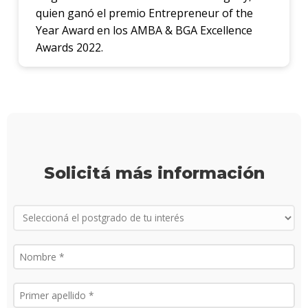
quien ganó el premio Entrepreneur of the
Proce
Year Award en los AMBA & BGA Excellence
de
Awards 2022.
postu
Solici
más
infor
Solicitá más información