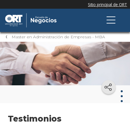
Master en Administración de Empresas - MBA
Mast
Testimonios
en
Admi