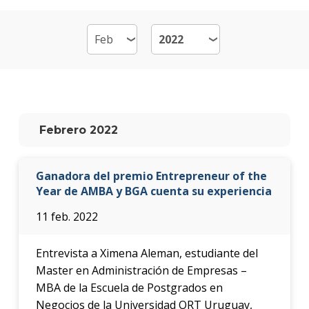
de
Emp
-
MB
Plan
de
estud
Febrero 2022
Qué
cargo
Ganadora del premio Entrepreneur of the
ocup
los
Year de AMBA y BGA cuenta su experiencia
gradu
11 feb. 2022
Doce
Entrevista a Ximena Aleman, estudiante del
Nove
Master en Administración de Empresas –
MBA de la Escuela de Postgrados en
Becas
Negocios de la Universidad ORT Uruguay,
dispo