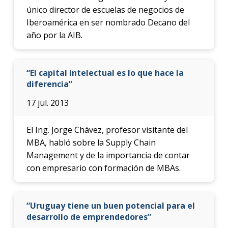
único director de escuelas de negocios de
Proce
Iberoamérica en ser nombrado Decano del
de
año por la AIB.
postu
Solici
“El capital intelectual es lo que hace la
más
infor
diferencia”
17 jul. 2013
El Ing. Jorge Chávez, profesor visitante del
MBA, habló sobre la Supply Chain
Management y de la importancia de contar
con empresario con formación de MBAs.
“Uruguay tiene un buen potencial para el
desarrollo de emprendedores”