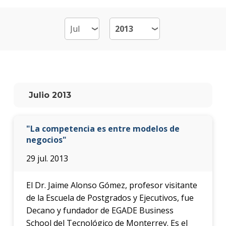
de
Emp
-
MB
Plan
de
estud
Julio 2013
Qué
cargo
"La competencia es entre modelos de
ocup
los
negocios"
gradu
29 jul. 2013
Doce
El Dr. Jaime Alonso Gómez, profesor visitante
Nove
de la Escuela de Postgrados y Ejecutivos, fue
Decano y fundador de EGADE Business
Becas
School del Tecnológico de Monterrey. Es el
dispo