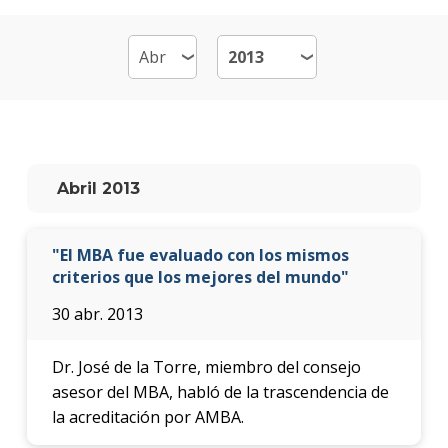
de
Emp
-
MB
Plan
de
estud
Abril 2013
Qué
cargo
"El MBA fue evaluado con los mismos
ocup
los
criterios que los mejores del mundo"
gradu
30 abr. 2013
Doce
Dr. José de la Torre, miembro del consejo
Nove
asesor del MBA, habló de la trascendencia de
la acreditación por AMBA.
Becas
dispo