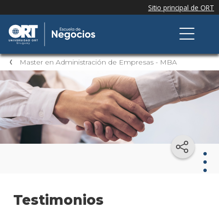
Master en Administración de Empresas - MBA
Mast
Testimonios
en
Admi