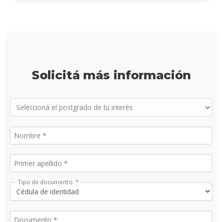
Proce
de
postu
Solici
más
Solicitá más información
infor
Tipo de documento