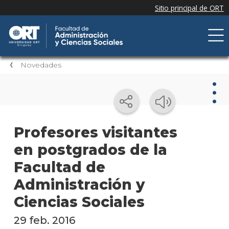
Novedades
Nov
Profesores visitantes
en postgrados de la
Nove
de la
Facultad de
facul
Administración y
Próxi
Ciencias Sociales
event
29 feb. 2016
Event