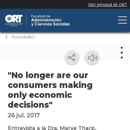
Novedades
Nov
"No longer are our
consumers making
Nove
de la
only economic
facul
decisions"
Próxi
event
26 jul. 2017
Event
Entrevista a la Dra. Marye Tharp,