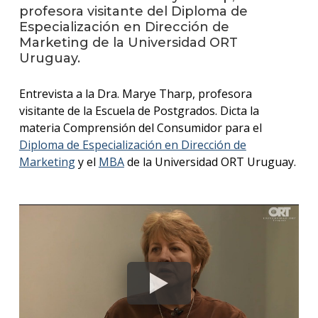
anter
profesora visitante del Diploma de
Especialización en Dirección de
Testi
Marketing de la Universidad ORT
Uruguay.
La
facul
Entrevista a la Dra. Marye Tharp, profesora
en
los
visitante de la Escuela de Postgrados. Dicta la
medio
materia Comprensión del Consumidor para el
Diploma de Especialización en Dirección de
Blog
Marketing
y el
MBA
de la Universidad ORT Uruguay.
de la
facul