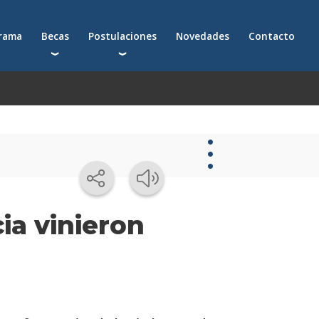
grama
Becas
Postulaciones
Novedades
Contacto
Becas para postgrados
Cómo postularte a un postgrado
Descuentos
Cómo inscribirte a un programa ejecutivo
Solicitá más información
émica
Novedades
ia vinieron
Novedades
de la
escuela