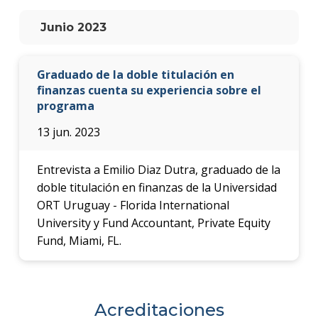
anter
Junio 2023
Testi
La
Graduado de la doble titulación en
facul
finanzas cuenta su experiencia sobre el
en
programa
los
medio
13 jun. 2023
Blog
de la
Entrevista a Emilio Diaz Dutra, graduado de la
facul
doble titulación en finanzas de la Universidad
ORT Uruguay - Florida International
University y Fund Accountant, Private Equity
Fund, Miami, FL.
Acreditaciones