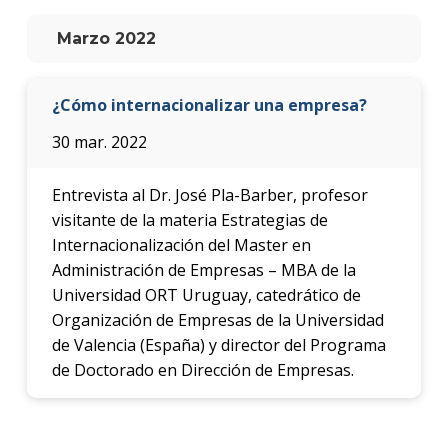
anter
Marzo 2022
Testi
La
¿Cómo internacionalizar una empresa?
facul
en
30 mar. 2022
los
medio
Entrevista al Dr. José Pla-Barber, profesor
Blog
visitante de la materia Estrategias de
de la
Internacionalización del Master en
facul
Administración de Empresas – MBA de la
Universidad ORT Uruguay, catedrático de
Organización de Empresas de la Universidad
de Valencia (España) y director del Programa
de Doctorado en Dirección de Empresas.