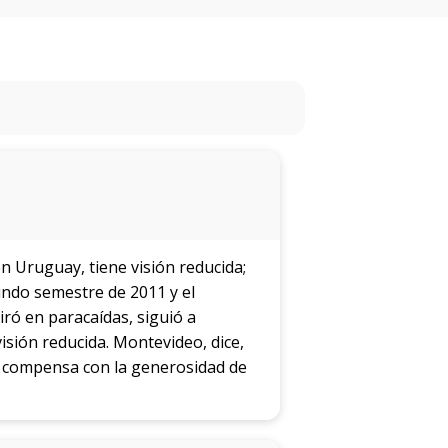
Próximos
eventos
Eventos
anteriores
Testimonios
La
facultad
en
n Uruguay, tiene visión reducida;
los
undo semestre de 2011 y el
medios
iró en paracaídas, siguió a
isión reducida. Montevideo, dice,
Blog
se compensa con la generosidad de
de la
facultad