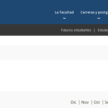
La facultad
Carreras y post
Autoridades
Carreras universit
Bec
Futuros estudiantes
Estudi
Docentes
Postgrados
Bec
Docentes visitantes
Tecnicaturas
Bec
Qué nos distingue
Programas ejecuti
De
Acuerdos y reconocimientos
Toda la oferta ac
Pre
Investigación
Centros y cátedras
Conferencias en YouTube
Escuela de Negocios
Dic
Nov
Oct
S