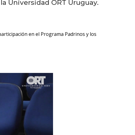
Próximos
 la Universidad ORT Uruguay.
eventos
Eventos
anteriores
articipación en el Programa Padrinos y los
Testimonios
La
facultad
en
los
medios
Blog
de la
facultad