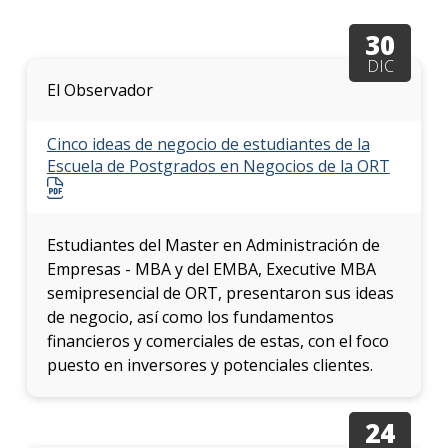
anter
30
Testi
DIC
El Observador
La
facul
en
Cinco ideas de negocio de estudiantes de la
los
Escuela de Postgrados en Negocios de la ORT
medio
Blog
de la
Estudiantes del Master en Administración de
facul
Empresas - MBA y del EMBA, Executive MBA
semipresencial de ORT, presentaron sus ideas
de negocio, así como los fundamentos
financieros y comerciales de estas, con el foco
puesto en inversores y potenciales clientes.
24