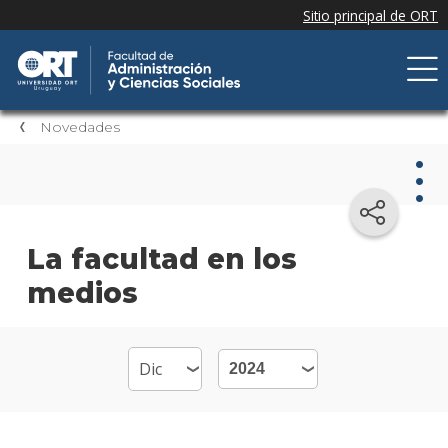
Novedades
Nov
La facultad en los
medios
Nove
de la
facul
Próxi
event
Event