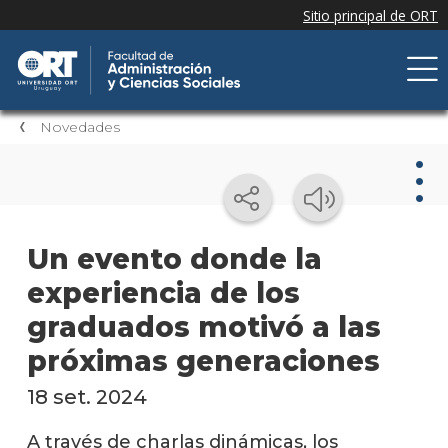
Novedades
Nov
Un evento donde la
experiencia de los
Nove
de la
graduados motivó a las
facul
próximas generaciones
Próxi
event
18 set. 2024
Event
A través de charlas dinámicas, los