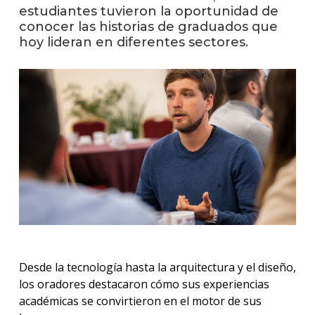
anter
estudiantes tuvieron la oportunidad de
conocer las historias de graduados que
Testi
hoy lideran en diferentes sectores.
La
facul
en
los
medio
Blog
de la
facul
Desde la tecnología hasta la arquitectura y el diseño,
los oradores destacaron cómo sus experiencias
académicas se convirtieron en el motor de sus