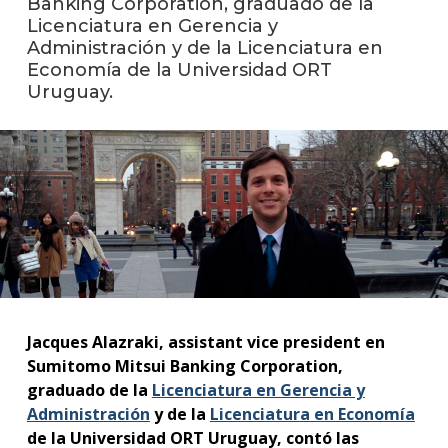
Banking Corporation, graduado de la
anter
Licenciatura en Gerencia y
Administración y de la Licenciatura en
Testi
Economía de la Universidad ORT
Uruguay.
La
facul
en
los
medio
Blog
de la
facul
Jacques Alazraki, assistant vice president en
Sumitomo Mitsui Banking Corporation,
graduado de la
Licenciatura en Gerencia y
Administración
y de la
Licenciatura en Economía
de la Universidad ORT Uruguay, contó las