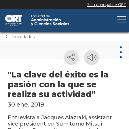
Novedades
Nov
"La clave del éxito es la
pasión con la que se
Nove
de la
realiza su actividad"
facul
30 ene. 2019
Próxi
event
Entrevista a Jacques Alazraki, assistant
vice president en Sumitomo Mitsui
Event