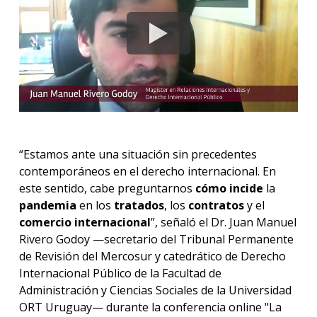
anter
Testi
La
facul
en
los
medio
Blog
“Estamos ante una situación sin precedentes
de la
contemporáneos en el derecho internacional. En
facul
este sentido, cabe preguntarnos
cómo incide
la
pandemia
en los
tratados
, los
contratos
y el
comercio internacional
”, señaló el Dr. Juan Manuel
Rivero Godoy —secretario del Tribunal Permanente
de Revisión del Mercosur y catedrático de Derecho
Internacional Público de la Facultad de
Administración y Ciencias Sociales de la Universidad
ORT Uruguay— durante la conferencia online "La