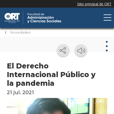
Novedades
Nov
El Derecho
Internacional Público y
Nove
de la
la pandemia
facul
21 jul. 2021
Próxi
event
Event